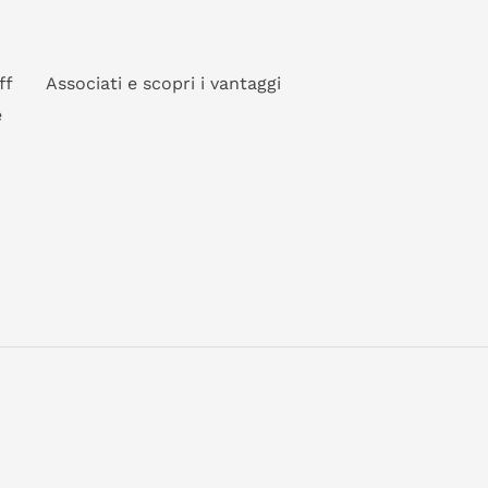
ff
Associati e scopri i vantaggi
e